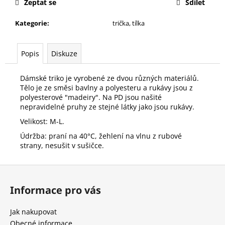
č
Zeptat se
Sdílet
u
j
Kategorie
:
trička, tílka
e
m
Popis
Diskuze
e
Dámské triko je vyrobené ze dvou různých materiálů.
DÁMSKÁ
Tělo je ze směsi bavlny a polyesteru a rukávy jsou z
KOŠILE
polyesterové "madeiry". Na PD jsou našité
nepravidelné pruhy ze stejné látky jako jsou rukávy.
300
Kč
Velikost: M-L.
Původně:
600
Údržba: praní na 40°C, žehlení na vlnu z rubové
Kč
strany, nesušit v sušičce.
Z
á
Informace pro vás
p
a
Jak nakupovat
t
Obecné informace