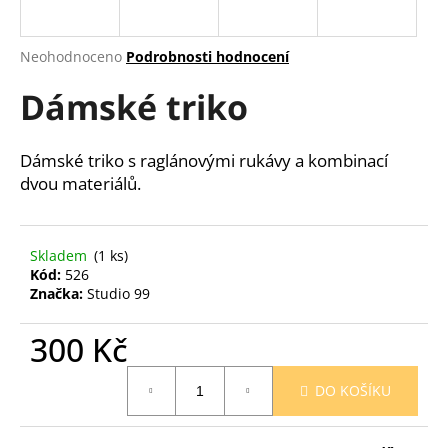
a
j
Průměrné
Neohodnoceno
Podrobnosti hodnocení
í
hodnocení
Dámské triko
produktu
t
je
?
0,0
z
Dámské triko s raglánovými rukávy a kombinací
5
dvou materiálů.
hvězdiček.
HLEDAT
Skladem
(1 ks)
Kód:
526
Značka:
Studio 99
D
300 Kč
o
p
Měrná
o
DO KOŠÍKU
cena:
r
u