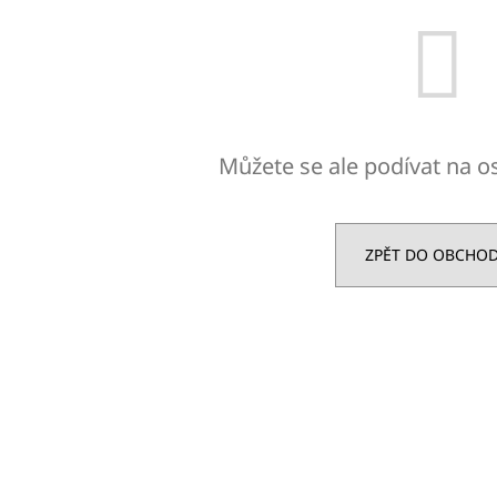
1 250 Kč
450 Kč
Původně:
2 500 Kč
Původně:
890 K
Můžete se ale podívat na os
ZPĚT DO OBCHO