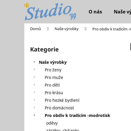
K
Přejít
na
o
O nás
Naše v
obsah
Zpět
Zpět
š
do
do
í
Domů
Naše výrobky
Pro obdiv k tradicím 
k
obchodu
obchodu
P
o
Kategorie
Přeskočit
s
kategorie
t
Naše výrobky
r
Pro ženy
a
Pro muže
n
Pro děti
n
Pro krásu
í
Pro hezké bydlení
p
Pro domácnost
a
Pro obdiv k tradicím -modrotisk
n
oděvy
LNĚNÉ KVĚTOVANÉ ŠATY
e
zástěry, chňapky