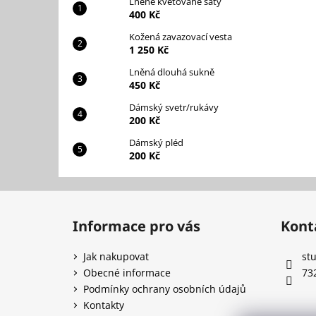
Lněné květované šaty
400 Kč
Kožená zavazovací vesta
1 250 Kč
Lněná dlouhá sukně
450 Kč
Dámský svetr/rukávy
200 Kč
Dámský pléd
200 Kč
Z
á
Informace pro vás
Kont
p
a
Jak nakupovat
st
t
Obecné informace
73
í
Podmínky ochrany osobních údajů
Kontakty