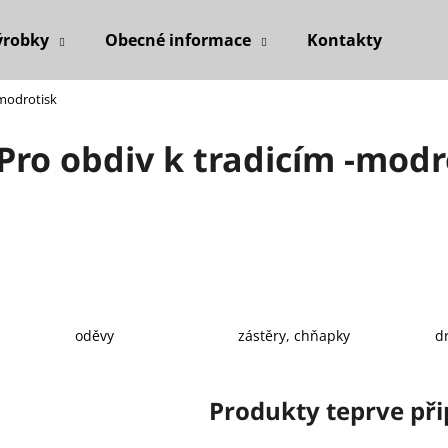
ýrobky
Obecné informace
Kontakty
-modrotisk
Co potřebujete najít?
Pro obdiv k tradicím -modr
HLEDAT
Doporučujeme
oděvy
zástěry, chňapky
d
Produkty teprve př
KOŽENÁ ZAVAZOVACÍ VESTA
LNĚNÁ DLOUHÁ