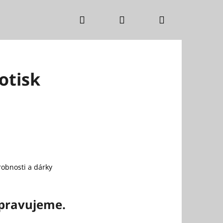
Hledat
Přihlášení
Nákupní
košík
otisk
robnosti a dárky
ipravujeme.
 SUKNĚ