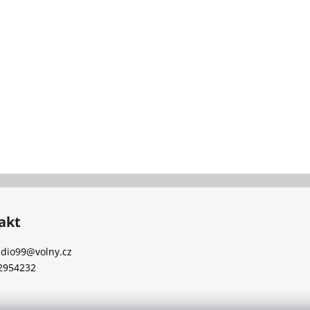
akt
udio99
@
volny.cz
2954232