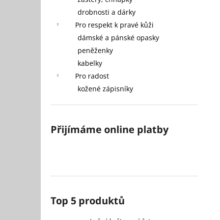
400 Kč
l
drobnosti a dárky
Původně:
950 Kč
Pro respekt k pravé kůži
dámské a pánské opasky
peněženky
kabelky
Pro radost
kožené zápisníky
Přijímáme online platby
Top 5 produktů