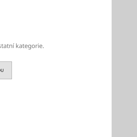
č
tatní kategorie.
DU