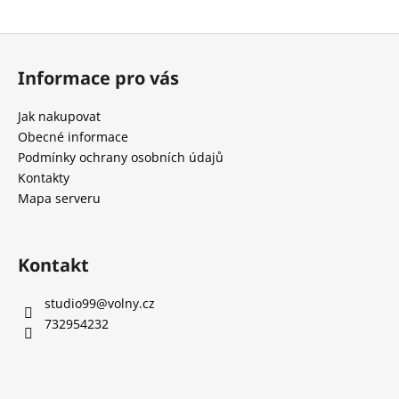
a
Z
j
á
í
Informace pro vás
p
t
a
?
Jak nakupovat
t
Obecné informace
í
Podmínky ochrany osobních údajů
Kontakty
Mapa serveru
HLEDAT
Kontakt
D
o
studio99
@
volny.cz
p
732954232
o
r
u