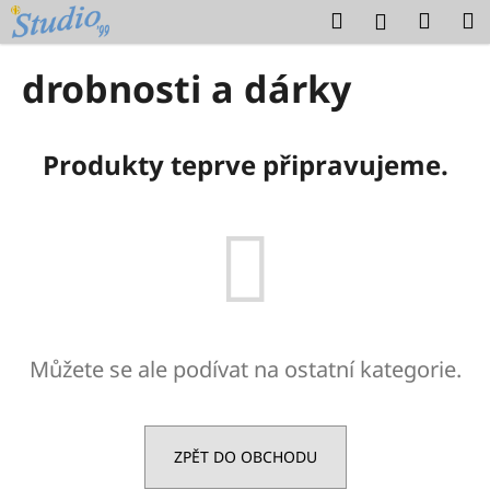
K
Přejít
Hledat
Náku
M
Přihlášení
na
o
obsah
Zpět
Zpět
košík
š
drobnosti a dárky
í
C
k
o
Produkty teprve připravujeme.
p
o
t
ř
e
b
u
Můžete se ale podívat na ostatní kategorie.
j
e
t
e
ZPĚT DO OBCHODU
n