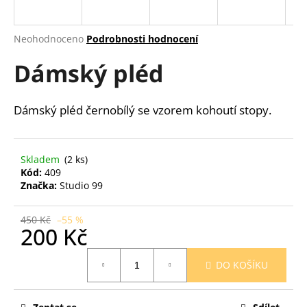
a
j
Průměrné
Neohodnoceno
Podrobnosti hodnocení
í
hodnocení
Dámský pléd
produktu
t
je
?
0,0
z
Dámský pléd černobílý se vzorem kohoutí stopy.
5
hvězdiček.
HLEDAT
Skladem
(2 ks)
Kód:
409
Značka:
Studio 99
D
450 Kč
–55 %
200 Kč
o
p
Měrná
o
DO KOŠÍKU
cena:
r
u