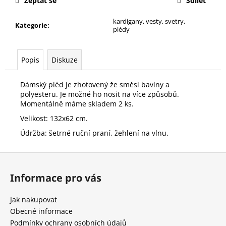
č
Zeptat se
Sdílet
u
kardigany, vesty, svetry,
j
Kategorie
:
plédy
e
m
e
Popis
Diskuze
Dámský pléd je zhotovený že směsi bavlny a
DÁMSKÁ
polyesteru. Je možné ho nosit na více způsobů.
KOŠILE
Momentálně máme skladem 2 ks.
300
Kč
Velikost: 132x62 cm.
Původně:
Údržba: šetrné ruční praní, žehlení na vlnu.
600
Kč
Z
á
Informace pro vás
p
a
Jak nakupovat
t
Obecné informace
í
Podmínky ochrany osobních údajů