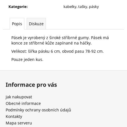
č
u
Kategorie
:
kabelky, tašky, pásky
j
e
Popis
Diskuze
m
e
Pásek je vyrobený z široké stříbrné gumy. Pásek má
konce ze stříbrné kůže zapínané na háčky.
ČERNOŠEDÁ
Velikost: šířka pásku 6 cm, obvod pasu 78-92 cm.
ZAVINOVACÍ
SUKNĚ
Pouze jeden kus.
500
Kč
Z
Původně:
á
1
Informace pro vás
100
p
Kč
a
Jak nakupovat
t
Obecné informace
í
Podmínky ochrany osobních údajů
Kontakty
Mapa serveru