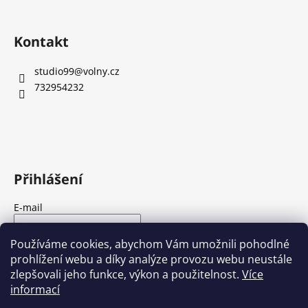
Kontakt
studio99
@
volny.cz
732954232
Přihlášení
E-mail
Heslo
Používáme cookies, abychom Vám umožnili pohodlné
prohlížení webu a díky analýze provozu webu neustále
zlepšovali jeho funkce, výkon a použitelnost.
Více
PŘIHLÁSIT SE
informací
Nová registrace
Zapomenuté heslo