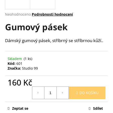
a
j
Průměrné
Neohodnoceno
Podrobnosti hodnocení
í
hodnocení
Gumový pásek
produktu
t
je
?
0,0
z
Dámský gumový pásek, stříbrný se stříbrnou kůží..
5
hvězdiček.
HLEDAT
Skladem
(1 ks)
Kód:
601
Značka:
Studio 99
160 Kč
D
o
Měrná
p
DO KOŠÍKU
cena:
o
r
u
Zeptat se
Sdílet