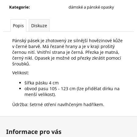
č
u
Kategorie
:
dámské a pánské opasky
j
e
Popis
Diskuze
m
e
Pánský pásek je zhotovený ze silnější hovězinové kůže
v černé barvě. Má řezané hrany a je v kraji prošitý
černou nití. Vnitřní strana je černá. Přezka je matná,
ÚZKÁ
SUKNĚ
černý nikl. Opasek je možné od přezky zkrátit pomocí
S
šroubků.
NEPRAVIDELNÝM
Velikost:
VLASOVÝM
PROUŽKEM
šířka pásku 4 cm
300
obvod pasu 105 - 123 cm (lze přidělat dírku na
Kč
menší velikost).
Původně:
690
Údržba: šetrné otření navlhčeným hadříkem.
Kč
Z
á
Informace pro vás
p