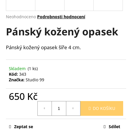
a
j
Průměrné
Neohodnoceno
Podrobnosti hodnocení
í
hodnocení
Pánský kožený opasek
produktu
t
je
?
0,0
z
Pánský kožený opasek šíře 4 cm.
5
hvězdiček.
HLEDAT
Skladem
(1 ks)
Kód:
343
Značka:
Studio 99
650 Kč
D
o
Měrná
p
DO KOŠÍKU
cena:
o
r
u
Zeptat se
Sdílet