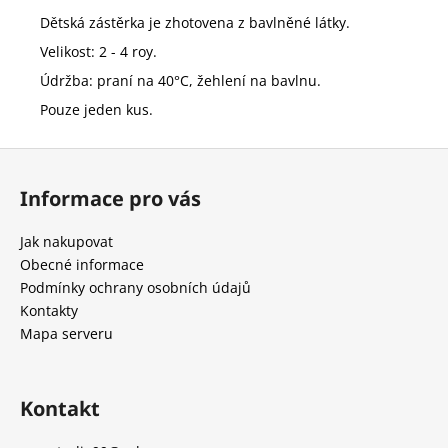
č
u
Dětská zástěrka je zhotovena z bavlněné látky.
j
Velikost: 2 - 4 roy.
e
Údržba: praní na 40°C, žehlení na bavlnu.
m
Pouze jeden kus.
e
Z
DÁMSKÉ
á
TRIKO
Informace pro vás
p
160
a
Kč
Jak nakupovat
Původně:
t
Obecné informace
350
Kč
í
Podmínky ochrany osobních údajů
Kontakty
Mapa serveru
Kontakt