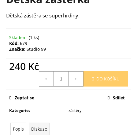
je
a
0,0
z
j
Dětská zástěra se superhrdiny.
5
í
hvězdiček.
t
Skladem
(1 ks)
?
Kód:
679
Značka:
Studio 99
240 Kč
HLEDAT
Měrná
DO KOŠÍKU
cena:
D
Zeptat se
Sdílet
o
p
Kategorie
:
zástěry
o
r
Popis
Diskuze
u