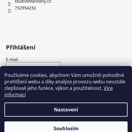
studio99
@
volny.cz
732954232
Přihlášení
E-mail
Heslo
Používáme cookies, abychom Vám umožnili pohodlné
prohlížení webu a díky analýze provozu webu neustále
zlepšovali jeho funkce, výkon a použitelnost.
Více
PŘIHLÁSIT SE
informací
Nová registrace
Zapomenuté heslo
Nastavení
Vytvořil Shoptet
Souhlasím
Copyright 2026
Studio 99
. Všechna práva vyhrazena.