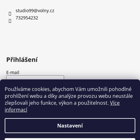
a
studio99
@
volny.cz
j
732954232
í
t
?
Přihlášení
HLEDAT
E-mail
Heslo
Používáme cookies, abychom Vám umožnili pohodlné
prohlížení webu a díky analýze provozu webu neustále
D
zlepšovali jeho funkce, výkon a použitelnost.
Více
o
PŘIHLÁSIT SE
informací
p
Nová registrace
Zapomenuté heslo
o
Nastavení
r
u
Vytvořil Shoptet