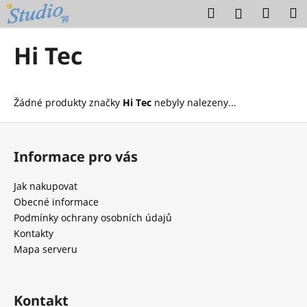
K
Přejít
Hledat
Náku
M
Přihlášení
na
o
obsah
Zpět
Zpět
košík
š
Hi Tec
í
C
k
o
Žádné produkty značky
Hi Tec
nebyly nalezeny...
p
o
Z
t
á
Informace pro vás
ř
p
e
a
Jak nakupovat
b
t
Obecné informace
u
í
Podmínky ochrany osobních údajů
j
Kontakty
e
Mapa serveru
t
e
Kontakt
n