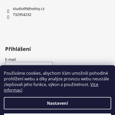
a
studio99
@
volny.cz
j
732954232
í
t
?
Přihlášení
HLEDAT
E-mail
Heslo
Používáme cookies, abychom Vám umožnili pohodlné
prohlížení webu a díky analýze provozu webu neustále
D
zlepšovali jeho funkce, výkon a použitelnost.
Více
o
PŘIHLÁSIT SE
informací
p
Nová registrace
Zapomenuté heslo
o
Nastavení
r
u
Vytvořil Shoptet