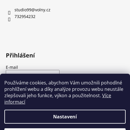
a
studio99
@
volny.cz
j
732954232
í
t
?
Přihlášení
HLEDAT
E-mail
Heslo
Používáme cookies, abychom Vám umožnili pohodlné
prohlížení webu a díky analýze provozu webu neustále
D
zlepšovali jeho funkce, výkon a použitelnost.
Více
o
PŘIHLÁSIT SE
informací
p
Nová registrace
Zapomenuté heslo
o
Nastavení
r
u
Vytvořil Shoptet