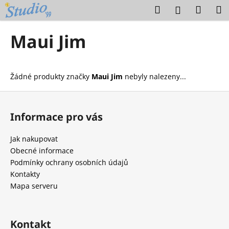
K
Přejít
Hledat
Náku
M
Přihlášení
na
o
obsah
Zpět
Zpět
košík
š
Maui Jim
í
C
k
o
Žádné produkty značky
Maui Jim
nebyly nalezeny...
p
o
Z
t
á
Informace pro vás
ř
p
e
a
Jak nakupovat
b
t
Obecné informace
u
í
Podmínky ochrany osobních údajů
j
Kontakty
e
Mapa serveru
t
e
Kontakt
n