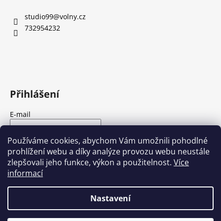
a
studio99
@
volny.cz
j
732954232
í
t
?
Přihlášení
HLEDAT
E-mail
Heslo
Používáme cookies, abychom Vám umožnili pohodlné
prohlížení webu a díky analýze provozu webu neustále
D
zlepšovali jeho funkce, výkon a použitelnost.
Více
o
PŘIHLÁSIT SE
informací
p
Nová registrace
Zapomenuté heslo
o
Nastavení
r
u
Vytvořil Shoptet