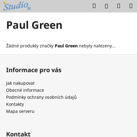
K
Přejít
Hledat
Náku
M
Přihlášení
na
o
obsah
Zpět
Zpět
košík
š
Paul Green
í
C
k
o
Žádné produkty značky
Paul Green
nebyly nalezeny...
p
o
Z
t
á
Informace pro vás
ř
p
e
a
Jak nakupovat
b
t
Obecné informace
u
í
Podmínky ochrany osobních údajů
j
Kontakty
e
Mapa serveru
t
e
Kontakt
n