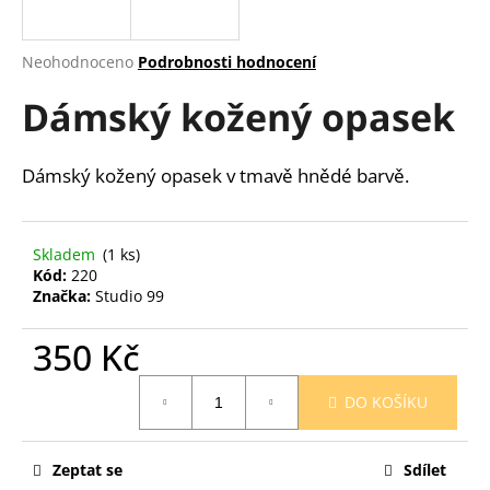
a
j
Průměrné
Neohodnoceno
Podrobnosti hodnocení
í
hodnocení
Dámský kožený opasek
produktu
t
je
?
0,0
z
Dámský kožený opasek v tmavě hnědé barvě.
5
hvězdiček.
HLEDAT
Skladem
(1 ks)
Kód:
220
Značka:
Studio 99
350 Kč
D
o
Měrná
p
DO KOŠÍKU
cena:
o
r
u
Zeptat se
Sdílet