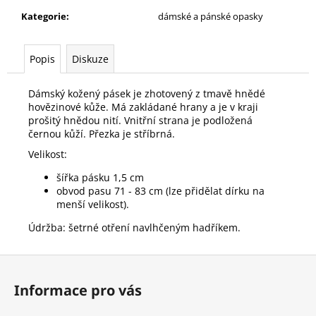
č
u
Kategorie
:
dámské a pánské opasky
j
e
Popis
Diskuze
m
e
Dámský kožený pásek je zhotovený z tmavě hnědé
hovězinové kůže. Má zakládané hrany a je v kraji
prošitý hnědou nití. Vnitřní strana je podložená
DÁMSKÝ
SVETR/RUKÁVY
černou kůží. Přezka je stříbrná.
200
Velikost:
Kč
Původně:
šířka pásku 1,5 cm
450
obvod pasu 71 - 83 cm (lze přidělat dírku na
Kč
menší velikost).
Údržba: šetrné otření navlhčeným hadříkem.
Z
á
Informace pro vás
p