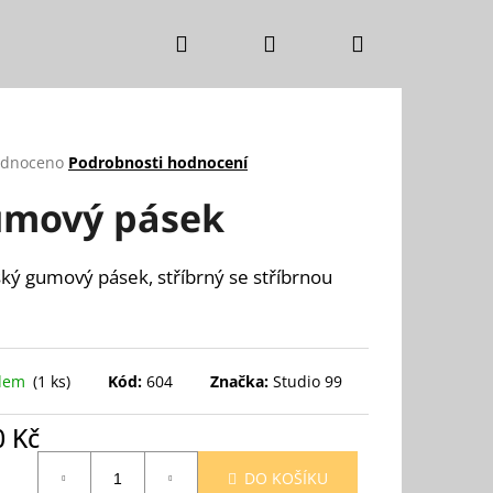
Hledat
Přihlášení
Nákupní
košík
rné
dnoceno
Podrobnosti hodnocení
cení
mový pásek
ktu
ý gumový pásek, stříbrný se stříbrnou
ček.
adem
(1 ks)
Kód:
604
Značka:
Studio 99
0 Kč
ná
DO KOŠÍKU
: