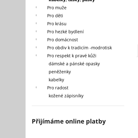
1 250 Kč
l
Pro muže
Původně:
2 500 Kč
Pro děti
Pro krásu
Pro hezké bydlení
Pro domácnost
Pro obdiv k tradicím -modrotisk
Pro respekt k pravé kůži
dámské a pánské opasky
peněženky
kabelky
Pro radost
kožené zápisníky
Přijímáme online platby