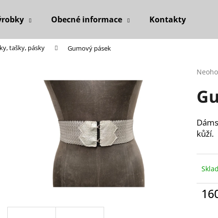
ýrobky
Obecné informace
Kontakty
ky, tašky, pásky
Gumový pásek
Co potřebujete najít?
Průmě
Neoho
hodno
Gu
produ
HLEDAT
je
0,0
z
Dámsk
5
Doporučujeme
kůží.
hvězdi
Skl
16
Měr
ČERNOŠEDÁ ZAVINOVACÍ SUKNĚ
DÁMSKÁ KOŠILE
cena