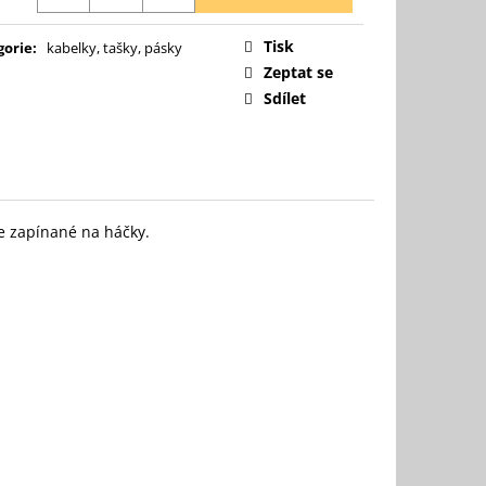
č
Tisk
gorie
:
kabelky, tašky, pásky
Zeptat se
Sdílet
e zapínané na háčky.