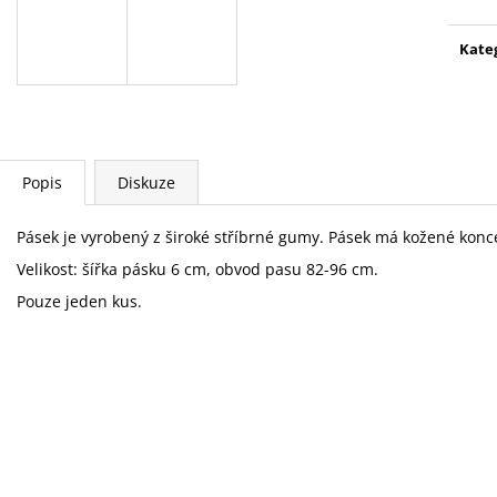
500 Kč
300 Kč
Původně:
1 100 Kč
Původně:
600 K
Kate
Popis
Diskuze
Pásek je vyrobený z široké stříbrné gumy. Pásek má kožené konc
Velikost: šířka pásku 6 cm, obvod pasu 82-96 cm.
Pouze jeden kus.