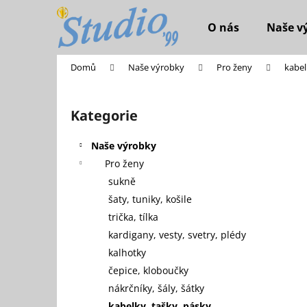
K
Přejít
na
o
O nás
Naše v
obsah
Zpět
Zpět
š
do
do
í
Domů
Naše výrobky
Pro ženy
kabel
k
obchodu
obchodu
P
o
Kategorie
Přeskočit
s
kategorie
t
Naše výrobky
r
Pro ženy
a
sukně
n
šaty, tuniky, košile
n
trička, tílka
í
kardigany, vesty, svetry, plédy
p
kalhotky
a
čepice, kloboučky
n
nákrčníky, šály, šátky
KOŽENÁ ZAVAZOVACÍ VESTA
e
kabelky, tašky, pásky