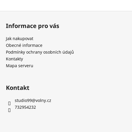
a
Z
j
á
í
Informace pro vás
p
t
a
?
Jak nakupovat
t
Obecné informace
í
Podmínky ochrany osobních údajů
Kontakty
Mapa serveru
HLEDAT
Kontakt
D
o
studio99
@
volny.cz
p
732954232
o
r
u