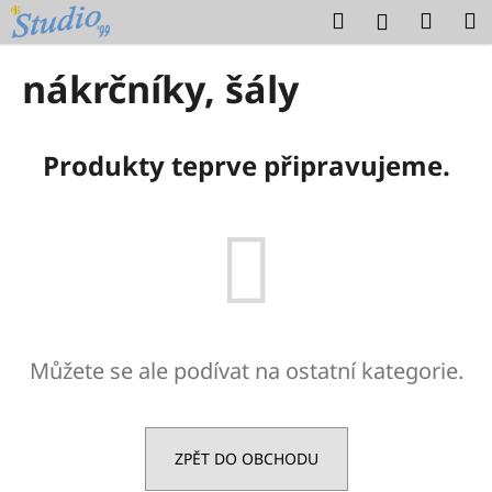
K
Přejít
Hledat
Náku
M
Přihlášení
na
o
obsah
Zpět
Zpět
košík
š
nákrčníky, šály
í
C
k
o
Produkty teprve připravujeme.
p
o
t
ř
e
b
u
Můžete se ale podívat na ostatní kategorie.
j
e
t
e
ZPĚT DO OBCHODU
n