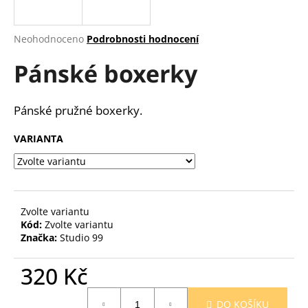
a
j
Průměrné
Neohodnoceno
Podrobnosti hodnocení
í
hodnocení
Pánské boxerky
produktu
t
je
?
0,0
z
Pánské pružné boxerky.
5
hvězdiček.
VARIANTA
HLEDAT
Zvolte variantu
D
Kód:
Zvolte variantu
o
Značka:
Studio 99
p
o
320 Kč
r
u
Měrná
DO KOŠÍKU
cena: