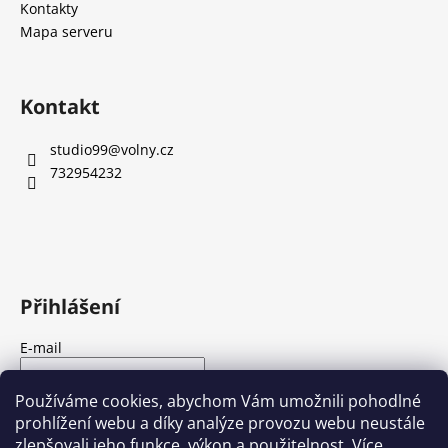
Kontakty
Mapa serveru
Kontakt
studio99
@
volny.cz
732954232
Přihlášení
E-mail
Heslo
Používáme cookies, abychom Vám umožnili pohodlné
prohlížení webu a díky analýze provozu webu neustále
zlepšovali jeho funkce, výkon a použitelnost.
Více