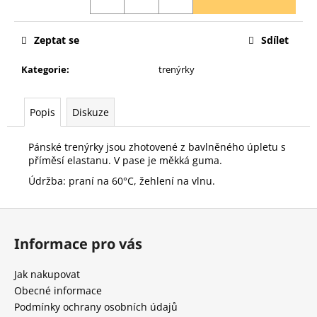
č
u
j
Zeptat se
Sdílet
e
m
Kategorie
:
trenýrky
e
Popis
Diskuze
LNĚNÁ
ASIMETRICKÁ
SUKNĚ
Pánské trenýrky jsou zhotovené z bavlněného úpletu s
příměsí elastanu. V pase je měkká guma.
300
Kč
Údržba: praní na 60°C, žehlení na vlnu.
Původně:
750
Z
Kč
á
Informace pro vás
p
a
Jak nakupovat
t
Obecné informace
í
Podmínky ochrany osobních údajů